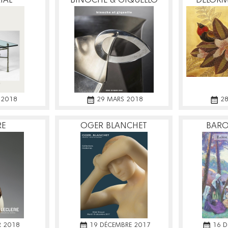
IAL
BINOCHE & GIQUELLO
DELORM
B
 2018
29 MARS 2018
28
RE
OGER BLANCHET
BARO
ER 2018
19 DÉCEMBRE 2017
16 