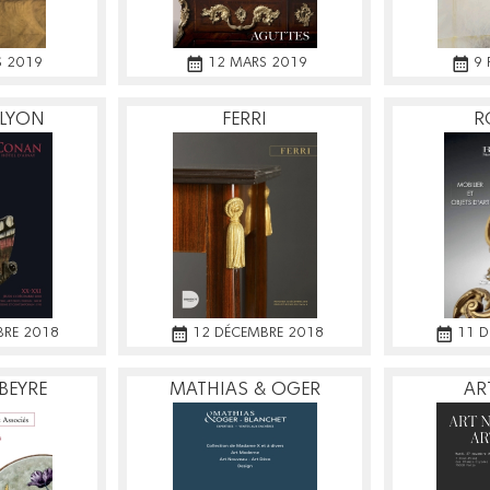
S 2019
12 MARS 2019
9 
 LYON
FERRI
R
BRE 2018
12 DÉCEMBRE 2018
11 
BEYRE
MATHIAS & OGER
AR
BLANCHET