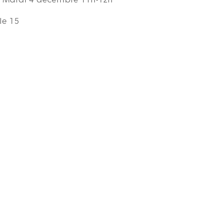
t Mardi 4 décembre 11h-12h
le 15