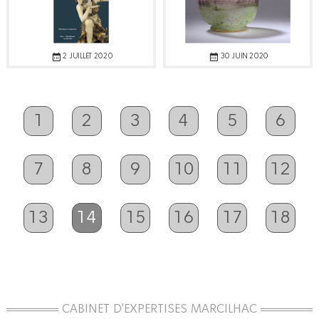
2 JUILLET 2020
30 JUIN 2020
1
2
3
4
5
6
7
8
9
10
11
12
13
14
15
16
17
18
CABINET D'EXPERTISES MARCILHAC