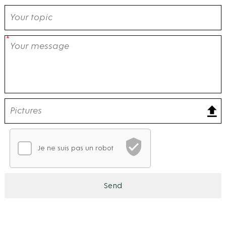
Je ne suis pas un robot
Vérification CAPTCHA
En attente de vérification
Ce CAPTCHA analyse votre comportement de navigation po
Send