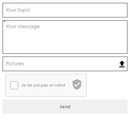
Je ne suis pas un robot
Vérification CAPTCHA
En attente de vérification
Ce CAPTCHA analyse votre comportement de navigation po
Send