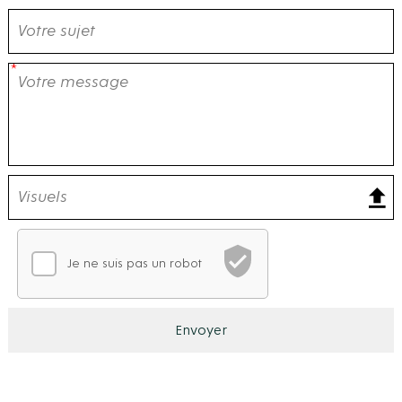
Je ne suis pas un robot
Vérification CAPTCHA
En attente de vérification
Ce CAPTCHA analyse votre comportement de navigation po
Envoyer