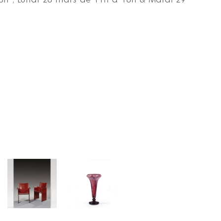
h ; Lundi 28 mars de 11h à 18h & Mardi 29