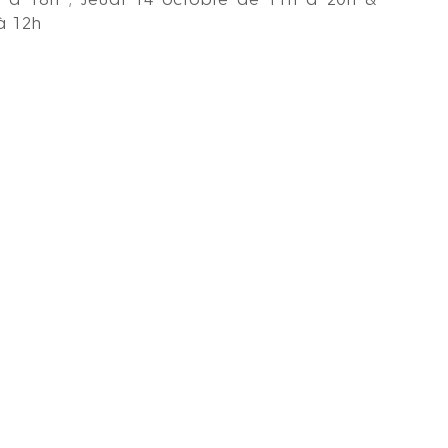
h à 18h ; Jeudi 14 octobre de 11h à 20h &
à 12h