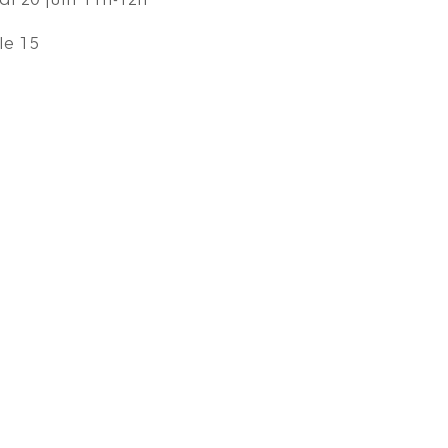
di 20 juin 11h-12h
le 15