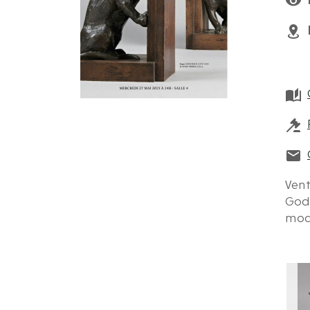
Vent
Godc
mode