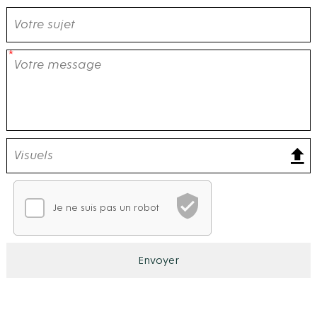
Je ne suis pas un robot
Vérification CAPTCHA
En attente de vérification
Ce CAPTCHA analyse votre comportement de navigation po
Envoyer