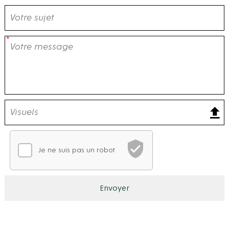
Je ne suis pas un robot
Vérification CAPTCHA
En attente de vérification
Ce CAPTCHA analyse votre comportement de navigation po
Envoyer