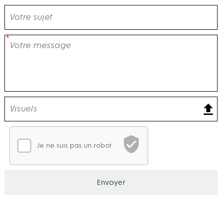
Je ne suis pas un robot
Vérification CAPTCHA
En attente de vérification
Ce CAPTCHA analyse votre comportement de navigation po
Envoyer