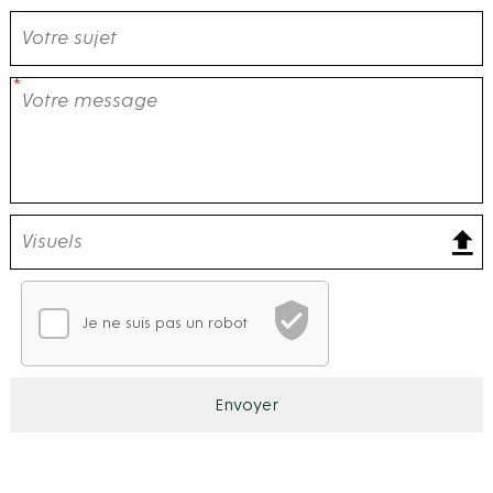
Je ne suis pas un robot
Vérification CAPTCHA
En attente de vérification
Ce CAPTCHA analyse votre comportement de navigation po
Envoyer